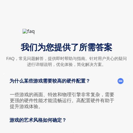
我们为您提供了所需答案
FAQ，常见问题解答，提供即时帮助与指南。针对用户关心的疑问
进行详细说明，优化体验，简化解决方案。
为什么某些游戏需要较高的硬件配置？
一些游戏的画面、特效和物理引擎非常复杂，需要
更强的硬件性能才能流畅运行。高配置硬件有助于
提升游戏体验。
游戏的艺术风格如何确定？