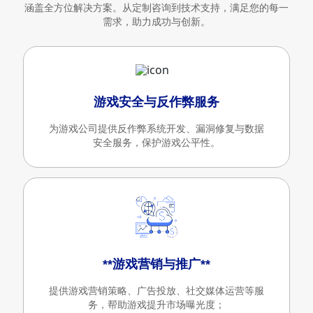
涵盖全方位解决方案。从定制咨询到技术支持，满足您的每一
需求，助力成功与创新。
游戏安全与反作弊服务
为游戏公司提供反作弊系统开发、漏洞修复与数据
安全服务，保护游戏公平性。
**游戏营销与推广**
提供游戏营销策略、广告投放、社交媒体运营等服
务，帮助游戏提升市场曝光度；