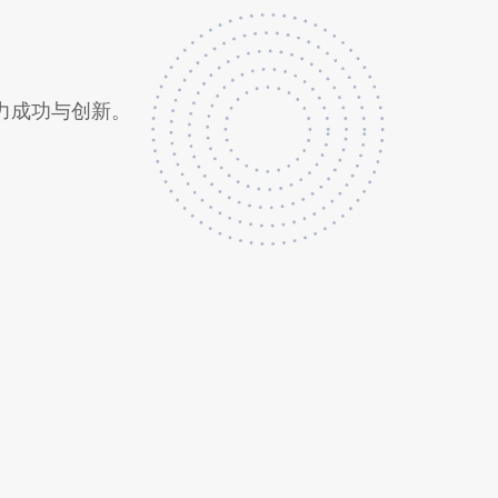
力成功与创新。