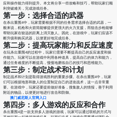
应和操作能力得到提升。本文将分享一些攻略和技巧，帮助玩家们顺
利突破难关，完成游戏任务。
第一步：选择合适的武器
在杀出重围4中，玩家需要根据不同的任务需求选择合适的武器，一
般来说，机枪和火箭筒能够提供更强大的火力支援，而狙击步枪能够
帮助玩家在较远的距离上消灭敌人。因此，在游戏中，玩家们应该不
断升级和购买武器，以便更好地完成任务。
第二步：提高玩家能力和反应速度
在玩杀出重围4的过程中，玩家们需要不断提高自己的反应速度和操
作能力。玩家可以在游戏中利用各种道具，提高自己的体力和能力，
通过任务难度的不断提高，慢慢地磨练自己的技巧和思维能力。
第三步：制定战术和计划
制定战术和计划是取得游戏胜利的重要步骤。在杀出重围4中，玩家
们可以根据地形和敌人的位置制定自己的进攻战术，这一点非常重
要。在游戏中，玩家还要提前做好准备，搜集敌人的情报，善于利用
附近的物品，以便更好地进行攻击和防御。
澳门威尼斯人官网入口
第四步：多人游戏的反应和合作
杀出重围4是一款支持多人游戏的游戏，玩家可以通过联机的方式与