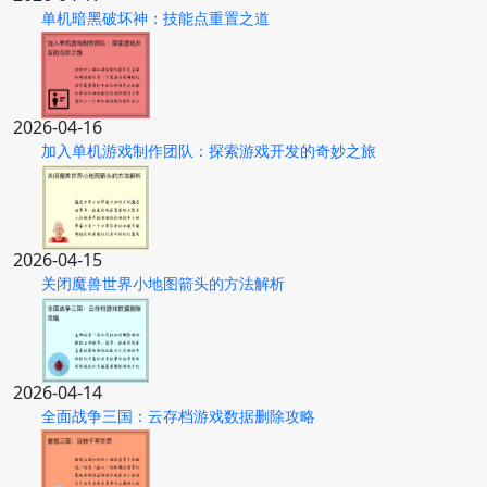
单机暗黑破坏神：技能点重置之道
2026-04-16
加入单机游戏制作团队：探索游戏开发的奇妙之旅
2026-04-15
关闭魔兽世界小地图箭头的方法解析
2026-04-14
全面战争三国：云存档游戏数据删除攻略