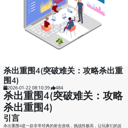
杀出重围4(突破难关：攻略杀出重
围4)
2026-01-22 08:10:39
484
杀出重围4(突破难关：攻略
杀出重围4)
引言
杀出重围4是一款非常经典的射击游戏，挑战性极高，让玩家们的反