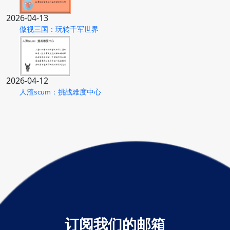
2026-04-13
傲视三国：玩转千军世界
2026-04-12
人渣scum：挑战难度中心
订阅我们的邮箱