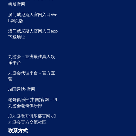
机版官网
澳门威尼斯人官网入口We
b网页版
澳门威尼斯人官网入口app
下载地址
九游会 - 亚洲最佳真人娱
乐平台
九游会代理平台 - 官方直
营
J9国际站-官网
老哥俱乐部(中国)官网 - J9
九游会老哥俱乐部
J9九游老哥俱乐部官网-J9
九游会官方交流社区
联系方式