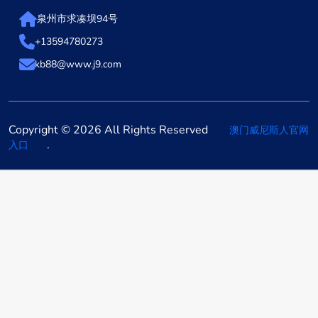
泉州市求凑坝94号
+13594780273
kb88@www.j9.com
Copyright © 2026 All Rights Reserved
澳门威尼斯人官网
.
入口