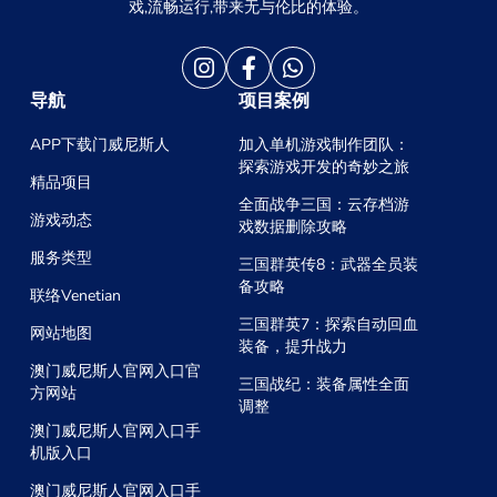
戏,流畅运行,带来无与伦比的体验。
导航
项目案例
APP下载门威尼斯人
加入单机游戏制作团队：
探索游戏开发的奇妙之旅
精品项目
全面战争三国：云存档游
游戏动态
戏数据删除攻略
服务类型
三国群英传8：武器全员装
备攻略
联络Venetian
三国群英7：探索自动回血
网站地图
装备，提升战力
澳门威尼斯人官网入口官
三国战纪：装备属性全面
方网站
调整
澳门威尼斯人官网入口手
机版入口
澳门威尼斯人官网入口手