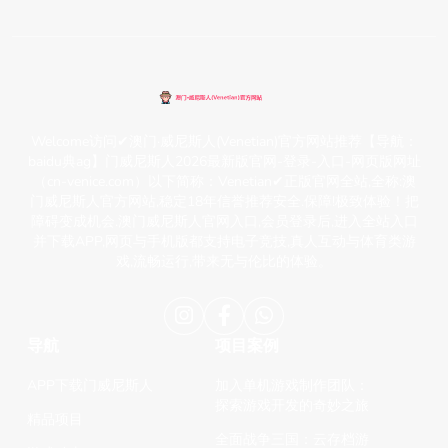
Welcome访问✔澳门·威尼斯人(Venetian)官方网站推荐【导航：
baidu典ag】门威尼斯人2026最新版官网-登录-入口-网页版网址
（cn-venice.com）以下简称：Venetian✔正版官网全站,全称:澳
门威尼斯人官方网站,稳定18年信誉推荐安全.保障!极致体验！把
障碍变成机会.澳门威尼斯人官网入口,会员登录后,进入全站入口
并下载APP,网页与手机版都支持电子竞技,真人互动与体育类游
戏,流畅运行,带来无与伦比的体验。
导航
项目案例
APP下载门威尼斯人
加入单机游戏制作团队：
探索游戏开发的奇妙之旅
精品项目
全面战争三国：云存档游