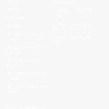
游戏动态
戏数据删除攻略
服务类型
三国群英传8：武器全员装
备攻略
联络Venetian
三国群英7：探索自动回血
网站地图
装备，提升战力
澳门威尼斯人官网入口官
三国战纪：装备属性全面
方网站
调整
澳门威尼斯人官网入口手
机版入口
澳门威尼斯人官网入口手
机版官网
澳门威尼斯人官网入口We
b网页版
澳门威尼斯人官网入口app
下载地址
九游会 - 亚洲最佳真人娱