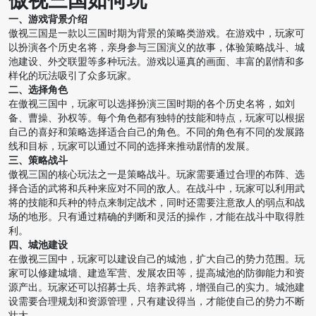
傲视三国如何玩
一、游戏背景介绍
傲视三国是一款以三国时期为背景的策略类游戏。在游戏中，玩家可
以扮演各个历史名将，亲身参与三国演义的故事，体验策略战斗、城
池建设、外交联盟等多种玩法。游戏以逼真的画面、丰富的剧情和多
样化的玩法吸引了众多玩家。
二、选择角色
在傲视三国中，玩家可以选择扮演三国时期的各个历史名将，如刘
备、曹操、孙权等。每个角色都有独特的技能和特点，玩家可以根据
自己的喜好和策略选择适合自己的角色。不同的角色有不同的发展路
线和目标，玩家可以通过不同的选择来推动剧情的发展。
三、策略战斗
傲视三国的核心玩法之一是策略战斗。玩家需要通过合理的布阵、选
择合适的武将和兵种来应对不同的敌人。在战斗中，玩家可以利用武
将的技能和兵种的特点来制定战术，同时还需要注意敌人的弱点和战
场的地形。只有通过精确的判断和灵活的操作，才能在战斗中取得胜
利。
四、城池建设
在傲视三国中，玩家可以建设自己的城池，扩大自己的势力范围。玩
家可以修建城墙、建造军营、发展农田等，提高城池的防御能力和资
源产出。玩家还可以招募士兵、培养武将，增强自己的实力。城池建
设需要合理规划和资源管理，只有建设得当，才能使自己的势力不断
壮大。