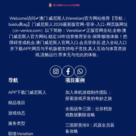
Welcome访问✔澳门·威尼斯人(Venetian)官方网站推荐【导航：
baidu典ag】门威尼斯人2026最新版官网-登录-入口-网页版网址
（cn-venice.com）以下简称：Venetian✔正版官网全站,全称:澳
门威尼斯人官方网站,稳定18年信誉推荐安全.保障!极致体验！把
障碍变成机会.澳门威尼斯人官网入口,会员登录后,进入全站入口
并下载APP,网页与手机版都支持电子竞技,真人互动与体育类游
戏,流畅运行,带来无与伦比的体验。
导航
项目案例
APP下载门威尼斯人
加入单机游戏制作团队：
探索游戏开发的奇妙之旅
精品项目
全面战争三国：云存档游
游戏动态
戏数据删除攻略
服务类型
三国群英传8：武器全员装
备攻略
联络Venetian