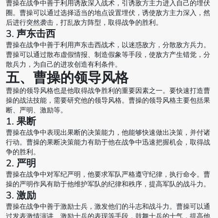
曹操在战争中善于利用诱敌深入战术，引诱敌方主力进入自己的埋伏
圈。曹操可以通过选择适当的地点设置埋伏，诱使敌方主力深入，然
后进行突然袭击，打乱敌方阵型，取得战争的胜利。
3. 声东击西
曹操在战争中善于利用声东击西战术，以迷惑敌方，分散敌方兵力。
曹操可以通过散布虚假情报、制造假象等手段，使敌方产生错觉，分
散兵力，为自己的进攻创造有利条件。
五、曹操的领导风格
曹操的领导风格也是他取得战争胜利的重要因素之一。要快速打造曹
操的战法技能，需要研究他的领导风格。曹操的领导风格主要包括果
断、严明、激励等。
1. 果断
曹操在战争中表现出果断的决策能力，他能够快速做出决策，并付诸
行动。曹操的果断决策能力有助于他在战争中迅速把握机会，取得战
争的胜利。
2. 严明
曹操在战争中对军纪严明，他要求军队严格遵守纪律，执行命令。曹
操的严明作风有助于他维护军队的纪律和秩序，提高军队的战斗力。
3. 激励
曹操在战争中善于激励士兵，激发他们的斗志和战斗力。曹操可以通
过发表激情演讲、激励士兵的表现等手段，鼓舞士兵的士气，提高他