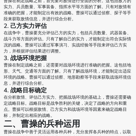
曹操在制定战略之前，首先要对敌情进行全面的分析。这包括敌方的
实力、兵员数量、军事装备、指挥水平等方面的了解。只有对敌情有
准确的把握，才能制定出有效的战略。曹操可以通过侦察、探子等手
段来获取敌情信息，并进行综合分析。
2. 己方实力评估
在战争中，曹操要充分评估己方的实力，包括兵员数量、武器装备、
战斗力等方面的评估。只有了解自己的实力，才能制定出符合实际情
况的战略。曹操可以通过军事演习、实战经验等手段来评估己方实
力，并根据评估结果进行调整。
3. 战场环境把握
曹操在制定战略之前，还需要对战场环境进行准确的把握。这包括地
形、天气、交通等方面的了解。只有了解战场环境，才能制定出适应
环境的战略。曹操可以通过侦察、地形勘察等手段来获取战场环境信
息，并进行综合分析。
4. 战略目标确定
在分析敌情、评估己方实力、把握战场环境的基础上，曹操还需要确
定战略目标。战略目标是战争胜利的关键，决定了战略的方向和重
点。曹操可以根据敌情、己方实力和战场环境等因素来确定战略目
标，并制定出相应的战略。
二、曹操的兵种运用
曹操在战争中善于灵活运用各种兵种，充分发挥各兵种的特点，以取