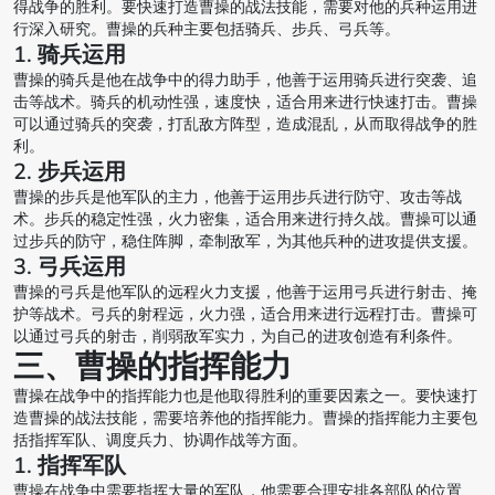
得战争的胜利。要快速打造曹操的战法技能，需要对他的兵种运用进
行深入研究。曹操的兵种主要包括骑兵、步兵、弓兵等。
1. 骑兵运用
曹操的骑兵是他在战争中的得力助手，他善于运用骑兵进行突袭、追
击等战术。骑兵的机动性强，速度快，适合用来进行快速打击。曹操
可以通过骑兵的突袭，打乱敌方阵型，造成混乱，从而取得战争的胜
利。
2. 步兵运用
曹操的步兵是他军队的主力，他善于运用步兵进行防守、攻击等战
术。步兵的稳定性强，火力密集，适合用来进行持久战。曹操可以通
过步兵的防守，稳住阵脚，牵制敌军，为其他兵种的进攻提供支援。
3. 弓兵运用
曹操的弓兵是他军队的远程火力支援，他善于运用弓兵进行射击、掩
护等战术。弓兵的射程远，火力强，适合用来进行远程打击。曹操可
以通过弓兵的射击，削弱敌军实力，为自己的进攻创造有利条件。
三、曹操的指挥能力
曹操在战争中的指挥能力也是他取得胜利的重要因素之一。要快速打
造曹操的战法技能，需要培养他的指挥能力。曹操的指挥能力主要包
括指挥军队、调度兵力、协调作战等方面。
1. 指挥军队
曹操在战争中需要指挥大量的军队，他需要合理安排各部队的位置、