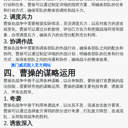
行动和任务。曹操可以通过制定详细的指挥方案，明确各部队的任务
和行动方式，确保军队的整体协调性和战斗力。
2. 调度兵力
曹操在战争中需要根据实际情况，灵活调度兵力，以应对敌方的进攻
或变化。曹操可以通过分析敌情、评估己方实力和把握战场环境等因
素，合理调度兵力，确保兵力的合理分配和充分利用。
3. 协调作战
曹操在战争中需要协调各部队的作战行动，确保各部队之间的配合和
协同。曹操可以通过制定详细的作战计划，明确各部队的任务和行动
方式，加强各部队之间的沟通和协作，确保战斗的整体效果。
澳门威尼斯人官方网站
四、曹操的谋略运用
曹操在战争中善于运用各种谋略，以出奇制胜。要快速打造曹操的战
法技能，需要研究他的谋略运用。曹操的谋略主要包括奇袭、诱敌深
入、声东击西等。
1. 奇袭
曹操在战争中善于利用奇袭战术，以出其不意，迅速攻击敌方要害。
曹操可以通过选择敌方薄弱的部分进行奇袭，打乱敌方阵型，造成混
乱，从而取得战争的胜利。
2. 诱敌深入