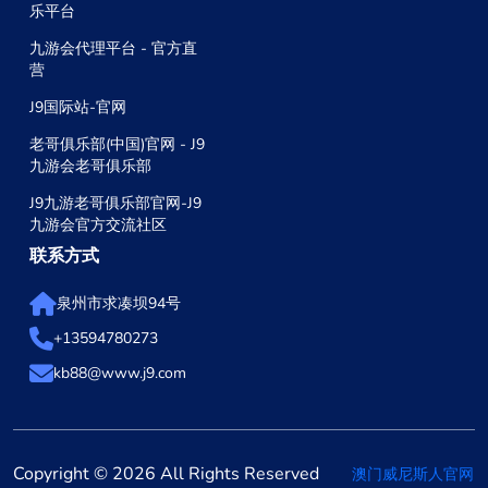
乐平台
九游会代理平台 - 官方直
营
J9国际站-官网
老哥俱乐部(中国)官网 - J9
九游会老哥俱乐部
J9九游老哥俱乐部官网-J9
九游会官方交流社区
联系方式
泉州市求凑坝94号
+13594780273
kb88@www.j9.com
Copyright © 2026 All Rights Reserved
澳门威尼斯人官网