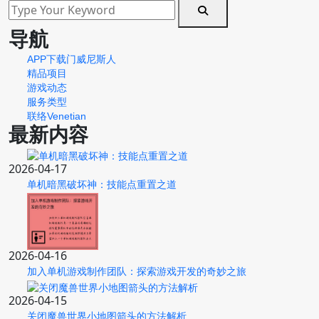
导航
APP下载门威尼斯人
精品项目
游戏动态
服务类型
联络Venetian
最新内容
2026-04-17
单机暗黑破坏神：技能点重置之道
2026-04-16
加入单机游戏制作团队：探索游戏开发的奇妙之旅
2026-04-15
关闭魔兽世界小地图箭头的方法解析