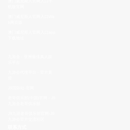
澳门威尼斯人官网入口手
机版官网
澳门威尼斯人官网入口We
b网页版
澳门威尼斯人官网入口app
下载地址
九游会 - 亚洲最佳真人娱
乐平台
九游会代理平台 - 官方直
营
J9国际站-官网
老哥俱乐部(中国)官网 - J9
九游会老哥俱乐部
J9九游老哥俱乐部官网-J9
九游会官方交流社区
联系方式