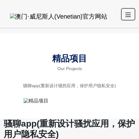
精品项目
Our Projects
骚聊app(重新设计骚扰应用，保护用户隐私安全)
骚聊app(重新设计骚扰应用，保护
用户隐私安全)