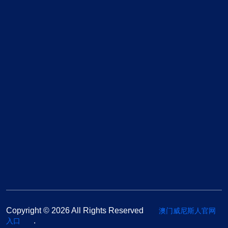
下载地址
九游会 - 亚洲最佳真人娱
乐平台
九游会代理平台 - 官方直
营
J9国际站-官网
老哥俱乐部(中国)官网 - J9
九游会老哥俱乐部
J9九游老哥俱乐部官网-J9
九游会官方交流社区
联系方式
泉州市求凑坝94号
+13594780273
Copyright © 2026 All Rights Reserved
澳门威尼斯人官网
kb88@www.j9.com
.
入口