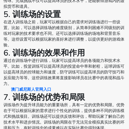
传球。完成挑战不仅可以提高球员的技术水平，还能获得游戏内的虚
拟货币和道具。
5. 训练场的设置
在进入训练场之前，玩家可以根据自己的需求对训练场进行一些设
置。比如，可以选择训练场的难度级别，从简单到困难不同级别的训
练对玩家的技术要求也不同。还可以选择训练场的场地和背景音乐
等。这些设置可以根据玩家的喜好来进行调整，以提供更好的游戏体
验。
6. 训练场的效果和作用
通过在训练场中进行训练，玩家可以提高球员的各项能力和技术水
平。比如，投篮训练可以提高球员的投篮命中率和射程，运球训练可
以提高球员的控球能力和速度，防守训练可以提高球员的防守技巧和
反应能力等等。这些训练效果将直接影响球员在比赛中的表现和战斗
力。
澳门威尼斯人官网入口
7. 训练场的优势和局限
训练场作为提升球员能力的重要场所，具有一定的优势和局限。优势
在于可以根据玩家的需求进行个性化的训练，提供多种不同的训练模
式和挑战项目。训练场还可以提供反馈和评估，帮助玩家了解自己的
技术水平和进步情况。训练场的局限在于无法完全模拟真实比赛的环
境和压力，有时训练中的成果难以在实际比赛中得到体现。