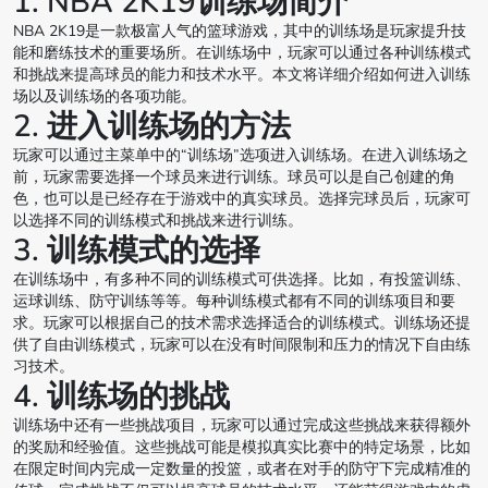
1. NBA 2K19训练场简介
NBA 2K19是一款极富人气的篮球游戏，其中的训练场是玩家提升技
能和磨练技术的重要场所。在训练场中，玩家可以通过各种训练模式
和挑战来提高球员的能力和技术水平。本文将详细介绍如何进入训练
场以及训练场的各项功能。
2. 进入训练场的方法
玩家可以通过主菜单中的“训练场”选项进入训练场。在进入训练场之
前，玩家需要选择一个球员来进行训练。球员可以是自己创建的角
色，也可以是已经存在于游戏中的真实球员。选择完球员后，玩家可
以选择不同的训练模式和挑战来进行训练。
3. 训练模式的选择
在训练场中，有多种不同的训练模式可供选择。比如，有投篮训练、
运球训练、防守训练等等。每种训练模式都有不同的训练项目和要
求。玩家可以根据自己的技术需求选择适合的训练模式。训练场还提
供了自由训练模式，玩家可以在没有时间限制和压力的情况下自由练
习技术。
4. 训练场的挑战
训练场中还有一些挑战项目，玩家可以通过完成这些挑战来获得额外
的奖励和经验值。这些挑战可能是模拟真实比赛中的特定场景，比如
在限定时间内完成一定数量的投篮，或者在对手的防守下完成精准的