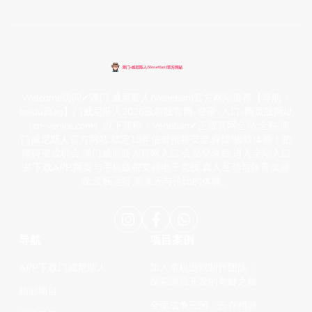
Welcome访问✔澳门·威尼斯人(Venetian)官方网站推荐【导航：
baidu典ag】门威尼斯人2026最新版官网-登录-入口-网页版网址
（cn-venice.com）以下简称：Venetian✔正版官网全站,全称:澳
门威尼斯人官方网站,稳定18年信誉推荐安全.保障!极致体验！把
障碍变成机会.澳门威尼斯人官网入口,会员登录后,进入全站入口
并下载APP,网页与手机版都支持电子竞技,真人互动与体育类游
戏,流畅运行,带来无与伦比的体验。
导航
项目案例
APP下载门威尼斯人
加入单机游戏制作团队：
探索游戏开发的奇妙之旅
精品项目
全面战争三国：云存档游