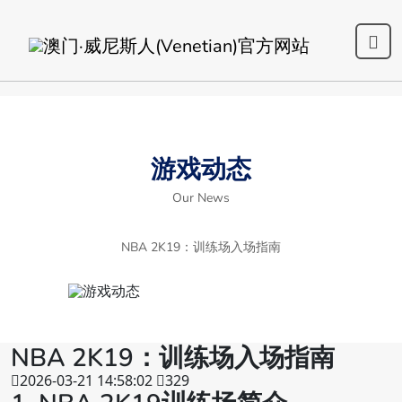
游戏动态
Our News
NBA 2K19：训练场入场指南
NBA 2K19：训练场入场指南
2026-03-21 14:58:02
329