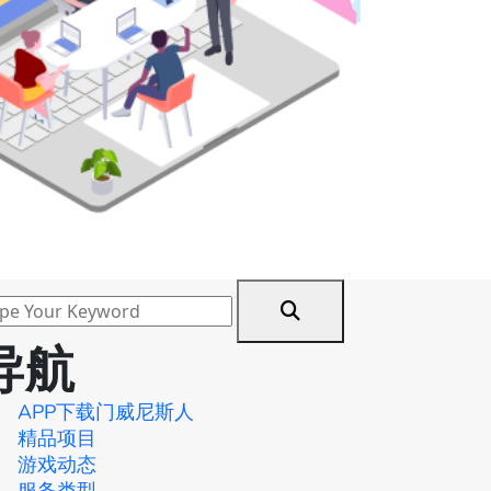
导航
APP下载门威尼斯人
精品项目
游戏动态