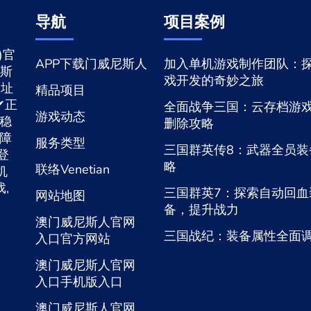
导航
项目案例
)官
APP下载门威尼斯人
加入单机游戏制作团队：
尼斯
戏开发的奇妙之旅
网址
精品项目
n✔正
全面战争三国：云存档游
游戏动态
,稳
删除攻略
把障
服务类型
三国群英传8：武器全员装
登
略
联络Venetian
机
,
三国群英7：探索自动回血
网站地图
备，提升战力
澳门威尼斯人官网
三国战纪：装备属性全面
入口官方网站
澳门威尼斯人官网
入口手机版入口
澳门威尼斯人官网