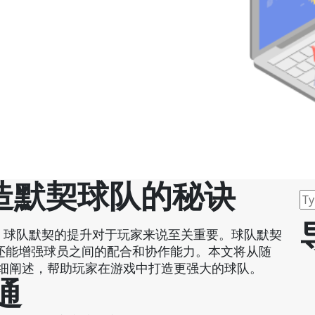
：打造默契球队的秘诀
游戏，球队默契的提升对于玩家来说至关重要。球队默契
还能增强球员之间的配合和协作能力。本文将从随
详细阐述，帮助玩家在游戏中打造更强大的球队。
通