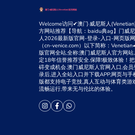
Welcome访问✔澳门·威尼斯人(Venetian
方网站推荐【导航：baidu典ag】门威
人2026最新版官网-登录-入口-网页版
（cn-venice.com）以下简称：Venetia
版官网全站,全称:澳门威尼斯人官方网站
定18年信誉推荐安全.保障!极致体验！
碍变成机会.澳门威尼斯人官网入口,会员
录后,进入全站入口并下载APP,网页与手
版都支持电子竞技,真人互动与体育类游戏
流畅运行,带来无与伦比的体验。