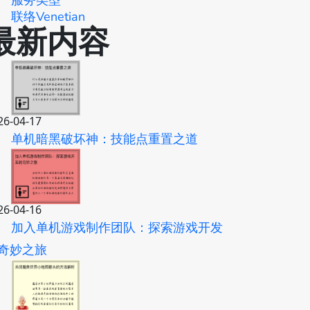
服务类型
联络Venetian
最新内容
26-04-17
单机暗黑破坏神：技能点重置之道
26-04-16
加入单机游戏制作团队：探索游戏开发
奇妙之旅