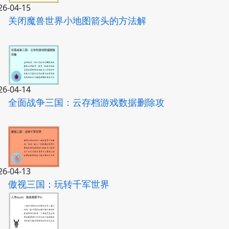
26-04-15
关闭魔兽世界小地图箭头的方法解
26-04-14
全面战争三国：云存档游戏数据删除攻
26-04-13
傲视三国：玩转千军世界