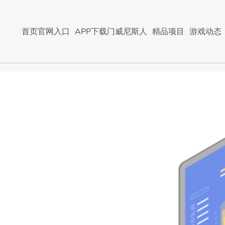
首页官网入口
APP下载门威尼斯人
精品项目
游戏动态