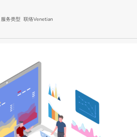
服务类型
联络Venetian