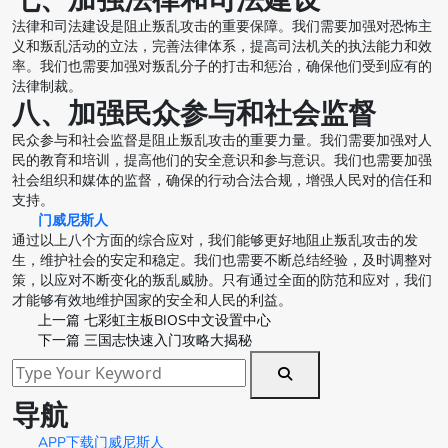
七、加强法律和司法建设
法律和司法建设是阻止叛乱攻击的重要保障。我们需要加强对恐怖主
义和叛乱活动的立法，完善法律体系，提高司法机关的执法能力和效
率。我们也需要加强对叛乱分子的打击和惩治，确保他们受到应有的
法律制裁。
八、加强民众参与和社会监督
民众参与和社会监督是阻止叛乱攻击的重要力量。我们需要加强对人
民的教育和培训，提高他们的安全意识和参与意识。我们也需要加强
社会组织和媒体的监督，确保的行动合法合规，增强人民对的信任和
支持。
门威尼斯人
通过以上八个方面的综合应对，我们能够更好地阻止叛乱攻击的发
生，维护社会的安定和稳定。我们也需要不断总结经验，及时调整对
策，以应对不断变化的叛乱威胁。只有通过全面的防范和应对，我们
才能够有效地维护国家的安全和人民的利益。
上一篇
七彩虹主板BIOS中文设置中心
下一篇
三国志快速入门攻略大揭秘
导航
APP下载门威尼斯人