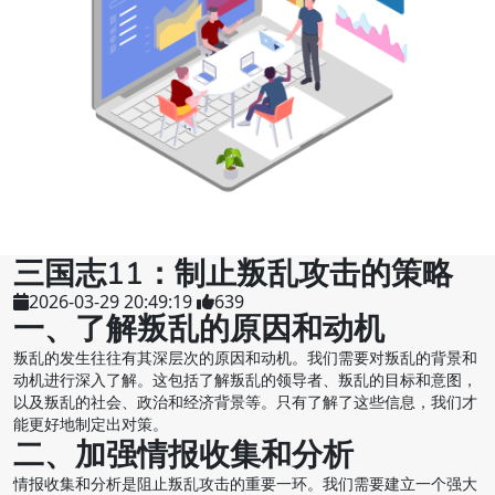
三国志11：制止叛乱攻击的策略
2026-03-29 20:49:19
639
一、了解叛乱的原因和动机
叛乱的发生往往有其深层次的原因和动机。我们需要对叛乱的背景和
动机进行深入了解。这包括了解叛乱的领导者、叛乱的目标和意图，
以及叛乱的社会、政治和经济背景等。只有了解了这些信息，我们才
能更好地制定出对策。
二、加强情报收集和分析
情报收集和分析是阻止叛乱攻击的重要一环。我们需要建立一个强大