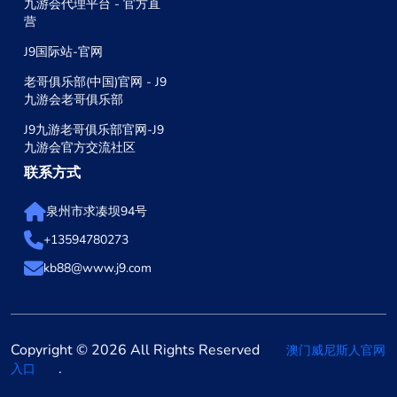
九游会代理平台 - 官方直
营
J9国际站-官网
老哥俱乐部(中国)官网 - J9
九游会老哥俱乐部
J9九游老哥俱乐部官网-J9
九游会官方交流社区
联系方式
泉州市求凑坝94号
+13594780273
kb88@www.j9.com
Copyright © 2026 All Rights Reserved
澳门威尼斯人官网
.
入口