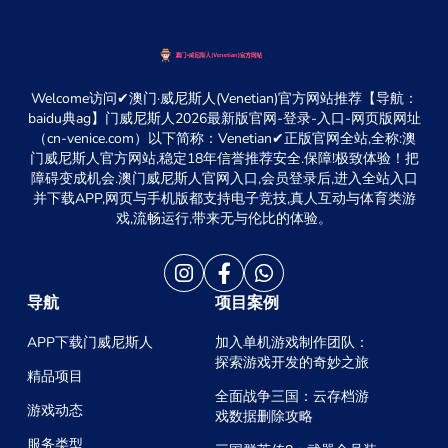
Welcome访问✔澳门·威尼斯人(Venetian)官方网站推荐【导航：
baidu典ag】门威尼斯人2026最新版官网-登录-入口-网页版网址
（cn-venice.com）以下简称：Venetian✔正版官网全站,全称:澳
门威尼斯人官方网站,稳定18年信誉推荐安全.保障!极致体验！把
障碍变成机会.澳门威尼斯人官网入口,会员登录后,进入全站入口
并下载APP,网页与手机版都支持电子竞技,真人互动与体育类游
戏,流畅运行,带来无与伦比的体验。
导航
项目案例
APP下载门威尼斯人
加入单机游戏制作团队：
探索游戏开发的奇妙之旅
精品项目
全面战争三国：云存档游
游戏动态
戏数据删除攻略
服务类型