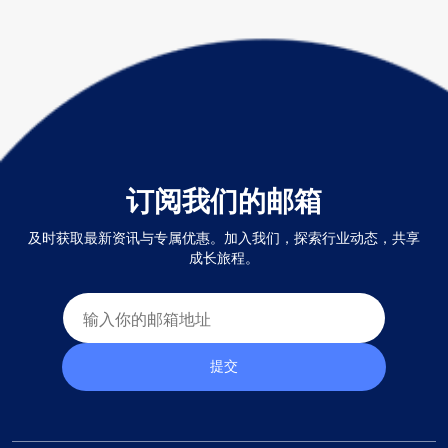
订阅我们的邮箱
及时获取最新资讯与专属优惠。加入我们，探索行业动态，共享
成长旅程。
提交